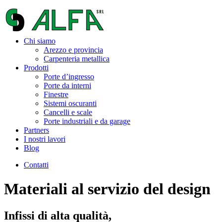
Chi siamo
Arezzo e provincia
Carpenteria metallica
Prodotti
Porte d’ingresso
Porte da interni
Finestre
Sistemi oscuranti
Cancelli e scale
Porte industriali e da garage
Partners
I nostri lavori
Blog
Contatti
Materiali
al
servizio
del
design
Infissi di alta qualità,