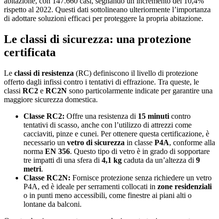
abitazione, con 147.660 casi, segnando un incremento del 10,4%
rispetto al 2022. Questi dati sottolineano ulteriormente l’importanza
di adottare soluzioni efficaci per proteggere la propria abitazione.
Le classi di sicurezza: una protezione
certificata
Le
classi di resistenza
(RC) definiscono il livello di protezione
offerto dagli infissi contro i tentativi di effrazione. Tra queste, le
classi
RC2
e
RC2N
sono particolarmente indicate per garantire una
maggiore sicurezza domestica.
Classe RC2:
Offre una resistenza di
15 minuti
contro
tentativi di scasso, anche con l’utilizzo di attrezzi come
cacciaviti, pinze e cunei. Per ottenere questa certificazione, è
necessario un
vetro di sicurezza
in classe
P4A
, conforme alla
norma
EN
356
. Questo tipo di vetro è in grado di sopportare
tre impatti di una sfera di
4,1 kg
caduta da un’altezza di
9
metri
.
Classe RC2N:
Fornisce protezione senza richiedere un vetro
P4A, ed è ideale per serramenti collocati in
zone residenziali
o in punti meno accessibili, come finestre ai piani alti o
lontane da balconi.