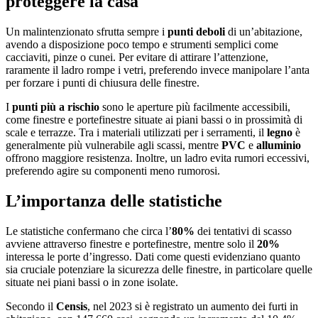
proteggere la casa
Un malintenzionato sfrutta sempre i
punti deboli
di un’abitazione,
avendo a disposizione poco tempo e strumenti semplici come
cacciaviti, pinze o cunei. Per evitare di attirare l’attenzione,
raramente il ladro rompe i vetri, preferendo invece manipolare l’anta
per forzare i punti di chiusura delle finestre.
I
punti più a rischio
sono le aperture più facilmente accessibili,
come finestre e portefinestre situate ai piani bassi o in prossimità di
scale e terrazze. Tra i materiali utilizzati per i serramenti, il
legno
è
generalmente più vulnerabile agli scassi, mentre
PVC
e
alluminio
offrono maggiore resistenza. Inoltre, un ladro evita rumori eccessivi,
preferendo agire su componenti meno rumorosi.
L’importanza delle statistiche
Le statistiche confermano che circa l’
80%
dei tentativi di scasso
avviene attraverso finestre e portefinestre, mentre solo il
20%
interessa le porte d’ingresso. Dati come questi evidenziano quanto
sia cruciale potenziare la sicurezza delle finestre, in particolare quelle
situate nei piani bassi o in zone isolate.
Secondo il
Censis
, nel 2023 si è registrato un aumento dei furti in