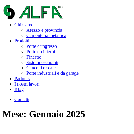
Chi siamo
Arezzo e provincia
Carpenteria metallica
Prodotti
Porte d’ingresso
Porte da interni
Finestre
Sistemi oscuranti
Cancelli e scale
Porte industriali e da garage
Partners
I nostri lavori
Blog
Contatti
Mese: Gennaio 2025