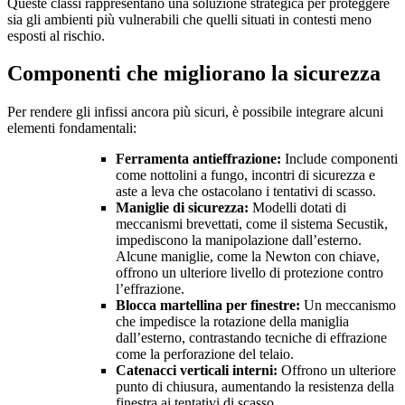
Queste classi rappresentano una soluzione strategica per proteggere
sia gli ambienti più vulnerabili che quelli situati in contesti meno
esposti al rischio.
Componenti che migliorano la sicurezza
Per rendere gli infissi ancora più sicuri, è possibile integrare alcuni
elementi fondamentali:
Ferramenta antieffrazione:
Include componenti
come nottolini a fungo, incontri di sicurezza e
aste a leva che ostacolano i tentativi di scasso.
Maniglie di sicurezza:
Modelli dotati di
meccanismi brevettati, come il sistema Secustik,
impediscono la manipolazione dall’esterno.
Alcune maniglie, come la Newton con chiave,
offrono un ulteriore livello di protezione contro
l’effrazione.
Blocca martellina per finestre:
Un meccanismo
che impedisce la rotazione della maniglia
dall’esterno, contrastando tecniche di effrazione
come la perforazione del telaio.
Catenacci verticali interni:
Offrono un ulteriore
punto di chiusura, aumentando la resistenza della
finestra ai tentativi di scasso.