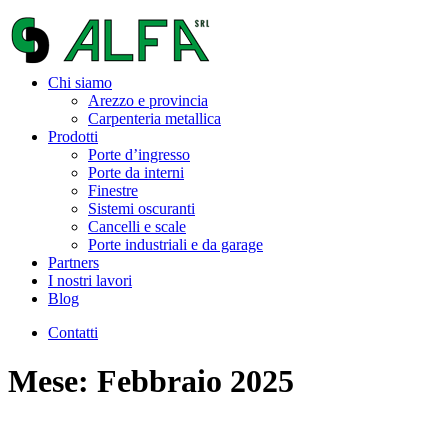
Chi siamo
Arezzo e provincia
Carpenteria metallica
Prodotti
Porte d’ingresso
Porte da interni
Finestre
Sistemi oscuranti
Cancelli e scale
Porte industriali e da garage
Partners
I nostri lavori
Blog
Contatti
Mese: Febbraio 2025