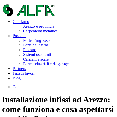
Chi siamo
Arezzo e provincia
Carpenteria metallica
Prodotti
Porte d’ingresso
Porte da interni
Finestre
Sistemi oscuranti
Cancelli e scale
Porte industriali e da garage
Partners
I nostri lavori
Blog
Contatti
Installazione infissi ad Arezzo:
come funziona e cosa aspettarsi