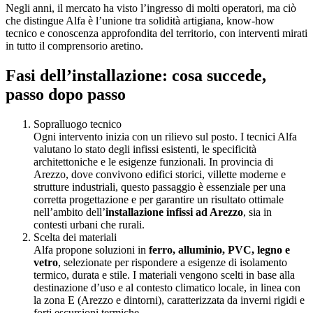
Negli anni, il mercato ha visto l’ingresso di molti operatori, ma ciò
che distingue Alfa è l’unione tra solidità artigiana, know-how
tecnico e conoscenza approfondita del territorio, con interventi mirati
in tutto il comprensorio aretino.
Fasi dell’installazione: cosa succede,
passo dopo passo
Sopralluogo tecnico
Ogni intervento inizia con un rilievo sul posto. I tecnici Alfa
valutano lo stato degli infissi esistenti, le specificità
architettoniche e le esigenze funzionali. In provincia di
Arezzo, dove convivono edifici storici, villette moderne e
strutture industriali, questo passaggio è essenziale per una
corretta progettazione e per garantire un risultato ottimale
nell’ambito dell’
installazione infissi ad Arezzo
, sia in
contesti urbani che rurali.
Scelta dei materiali
Alfa propone soluzioni in
ferro, alluminio, PVC, legno e
vetro
, selezionate per rispondere a esigenze di isolamento
termico, durata e stile. I materiali vengono scelti in base alla
destinazione d’uso e al contesto climatico locale, in linea con
la zona E (Arezzo e dintorni), caratterizzata da inverni rigidi e
forti escursioni termiche.